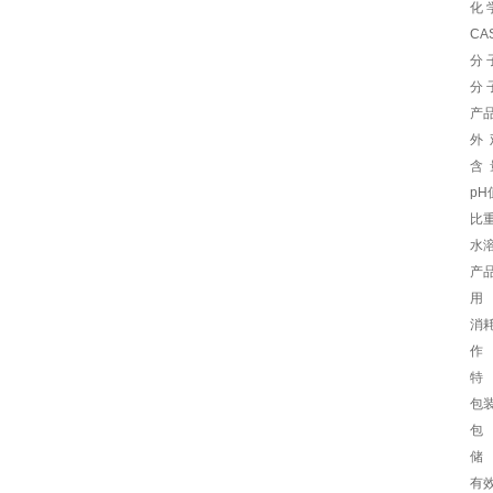
化 
CAS
分 
分 
产
外
含 
pH值
比重
水溶
产
用 
消耗
作
特
包
包 
储
有