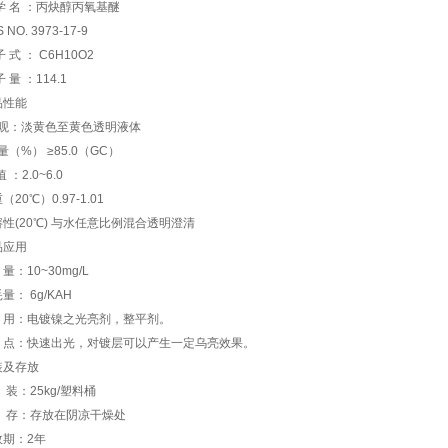
学 名 ：丙炔醇丙氧基醚
 NO. 3973-17-9
子 式 ： C6H10O2
子 量 ：114.1
品性能
 观：淡黄色至黄色透明液体
量（%） ≥85.0（GC）
 ：2.0~6.0
（20℃）0.97-1.01
性(20℃) 与水任意比例混合透明澄清
品应用
量：10~30mg/L
量： 6g/KAH
 用：电镀镍之光亮剂，整平剂。
 点：快速出光，对镀层可以产生一定乌亮效果。
装及存放
装：25kg/塑料桶
 存：存放在阴凉干燥处
效期：2年